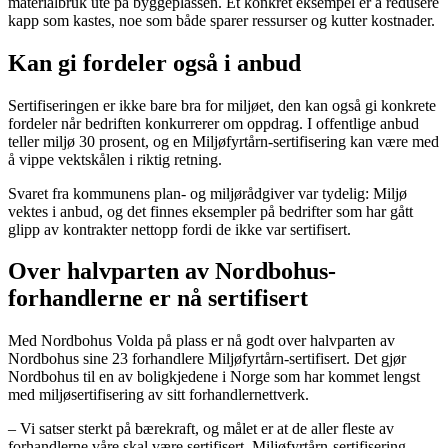
materialbruk ute på byggeplassen. Et konkret eksempel er å redusere
kapp som kastes, noe som både sparer ressurser og kutter kostnader.
Kan gi fordeler også i anbud
Sertifiseringen er ikke bare bra for miljøet, den kan også gi konkrete
fordeler når bedriften konkurrerer om oppdrag. I offentlige anbud
teller miljø 30 prosent, og en Miljøfyrtårn-sertifisering kan være med
å vippe vektskålen i riktig retning.
Svaret fra kommunens plan- og miljørådgiver var tydelig: Miljø
vektes i anbud, og det finnes eksempler på bedrifter som har gått
glipp av kontrakter nettopp fordi de ikke var sertifisert.
Over halvparten av Nordbohus-
forhandlerne er nå sertifisert
Med Nordbohus Volda på plass er nå godt over halvparten av
Nordbohus sine 23 forhandlere Miljøfyrtårn-sertifisert. Det gjør
Nordbohus til en av boligkjedene i Norge som har kommet lengst
med miljøsertifisering av sitt forhandlernettverk.
– Vi satser sterkt på bærekraft, og målet er at de aller fleste av
forhandlerne våre skal være sertifisert. Miljøfyrtårn-sertifisering