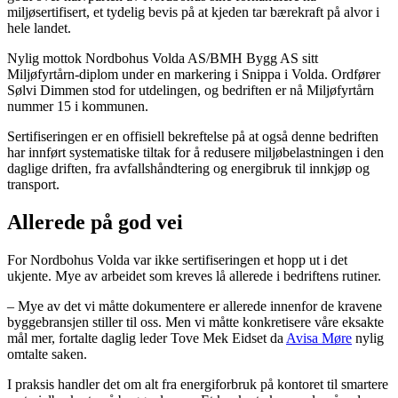
miljøsertifisert, et tydelig bevis på at kjeden tar bærekraft på alvor i
hele landet.
Nylig mottok Nordbohus Volda AS/BMH Bygg AS sitt
Miljøfyrtårn-diplom under en markering i Snippa i Volda. Ordfører
Sølvi Dimmen stod for utdelingen, og bedriften er nå Miljøfyrtårn
nummer 15 i kommunen.
Sertifiseringen er en offisiell bekreftelse på at også denne bedriften
har innført systematiske tiltak for å redusere miljøbelastningen i den
daglige driften, fra avfallshåndtering og energibruk til innkjøp og
transport.
Allerede på god vei
For Nordbohus Volda var ikke sertifiseringen et hopp ut i det
ukjente. Mye av arbeidet som kreves lå allerede i bedriftens rutiner.
– Mye av det vi måtte dokumentere er allerede innenfor de kravene
byggebransjen stiller til oss. Men vi måtte konkretisere våre eksakte
mål mer, fortalte daglig leder Tove Mek Eidset da
Avisa Møre
nylig
omtalte saken.
I praksis handler det om alt fra energiforbruk på kontoret til smartere