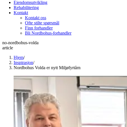
Eiendomsutvikling
Rehabilitering
Kontakt
Kontakt oss
Ofte stilte spørsmål
Finn forhandler
Bli Nordbohus-forhandler
no-nordbohus-volda
article
Hjem
/
Inspirasjon
/
Nordbohus Volda er nytt Miljøfyrtårn