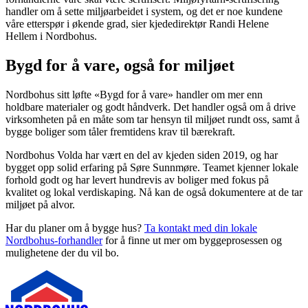
handler om å sette miljøarbeidet i system, og det er noe kundene
våre etterspør i økende grad, sier kjededirektør Randi Helene
Hellem i Nordbohus.
Bygd for å vare, også for miljøet
Nordbohus sitt løfte «Bygd for å vare» handler om mer enn
holdbare materialer og godt håndverk. Det handler også om å drive
virksomheten på en måte som tar hensyn til miljøet rundt oss, samt å
bygge boliger som tåler fremtidens krav til bærekraft.
Nordbohus Volda har vært en del av kjeden siden 2019, og har
bygget opp solid erfaring på Søre Sunnmøre. Teamet kjenner lokale
forhold godt og har levert hundrevis av boliger med fokus på
kvalitet og lokal verdiskaping. Nå kan de også dokumentere at de tar
miljøet på alvor.
Har du planer om å bygge hus?
Ta kontakt med din lokale
Nordbohus-forhandler
for å finne ut mer om byggeprosessen og
mulighetene der du vil bo.