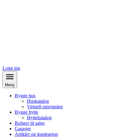
Logg inn
Meny
Bygge hus
Huskatalog
Virtuell omvisning
Bygge hytte
Hyttekatalog
Boliger til salgs
Garasjer
Artikler og inspirasjon