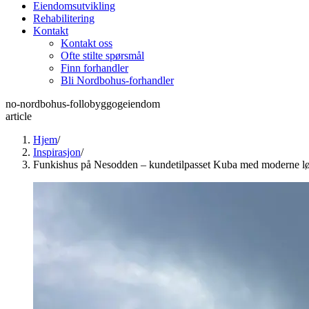
Eiendomsutvikling
Rehabilitering
Kontakt
Kontakt oss
Ofte stilte spørsmål
Finn forhandler
Bli Nordbohus-forhandler
no-nordbohus-follobyggogeiendom
article
Hjem
/
Inspirasjon
/
Funkishus på Nesodden – kundetilpasset Kuba med moderne lø