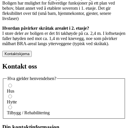
Boligen har mulighet for fullverdige funksjoner på ett plan ved
behov, blant annet ved å etablere soverom i 1. etasje. Det gir
fleksibilitet over tid (små barn, hjemmekontor, gjester, senere
livsfaser)
Hvordan påvirker skråtak arealet i 2. etasje?
I store deler av boligen er det fri takhøyde på ca. 2,4 m. I loftsetasjen
faller høyden ned mot ca. 1,4 m ved knevegg, noe som påvirker
målbart BRA-areal langs ytterveggene (typisk ved skråtak).
Kontaktskjema
Kontakt oss
Hva gjelder henvendelsen?
Hus
Hytte
Tilbygg / Rehabilitering
Din kontaktinformasjon