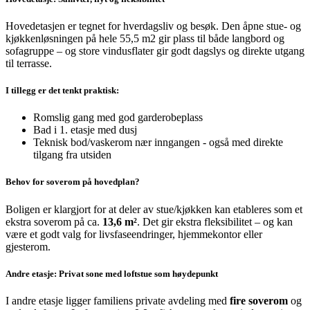
Hovedetasjen er tegnet for hverdagsliv og besøk. Den åpne stue- og
kjøkkenløsningen på hele 55,5 m2 gir plass til både langbord og
sofagruppe – og store vindusflater gir godt dagslys og direkte utgang
til terrasse.
I tillegg er det tenkt praktisk:
Romslig gang med god garderobeplass
Bad i 1. etasje med dusj
Teknisk bod/vaskerom nær inngangen - også med direkte
tilgang fra utsiden
Behov for soverom på hovedplan?
Boligen er klargjort for at deler av stue/kjøkken kan etableres som et
ekstra soverom på ca.
13,6 m²
. Det gir ekstra fleksibilitet – og kan
være et godt valg for livsfaseendringer, hjemmekontor eller
gjesterom.
Andre etasje: Privat sone med loftstue som høydepunkt
I andre etasje ligger familiens private avdeling med
fire soverom
og