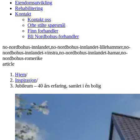
Eiendomsutvikling
Rehabilitering
Kontakt
Kontakt oss
Ofte stilte spørsmål
Finn forhandler
Bli Nordbohus-forhandler
no-nordbohus-innlandet,no-nordbohus-innlandet-lillehammer,no-
nordbohus-innlandet-vinstra,no-nordbohus-innlandet-hamar,no-
nordbohus-romerike
article
Hjem
/
Inspirasjon
/
Jubileum – 40 års erfaring, samlet i én bolig