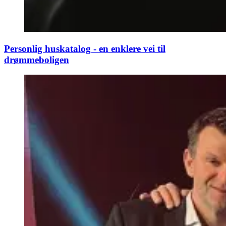
Personlig huskatalog - en enklere vei til
drømmeboligen