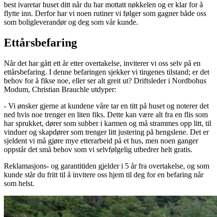
best ivaretar huset ditt når du har mottatt nøkkelen og er klar for å
flytte inn. Derfor har vi noen rutiner vi følger som gagner både oss
som boligleverandør og deg som vår kunde.
Ettårsbefaring
Når det har gått ett år etter overtakelse, inviterer vi oss selv på en
ettårsbefaring. I denne befaringen sjekker vi tingenes tilstand; er det
behov for å fikse noe, eller ser alt greit ut? Driftsleder i Nordbohus
Modum, Christian Brauchle utdyper:
- Vi ønsker gjerne at kundene våre tar en titt på huset og noterer det
ned hvis noe trenger en liten fiks. Dette kan være alt fra en flis som
har sprukket, dører som subber i karmen og må strammes opp litt, til
vinduer og skapdører som trenger litt justering på hengslene. Det er
sjeldent vi må gjøre mye etterarbeid på et hus, men noen ganger
oppstår det små behov som vi selvfølgelig utbedrer helt gratis.
Reklamasjons- og garantitiden gjelder i 5 år fra overtakelse, og som
kunde står du fritt til å invitere oss hjem til deg for en befaring når
som helst.