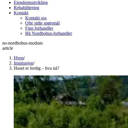
Eiendomsutvikling
Rehabilitering
Kontakt
Kontakt oss
Ofte stilte spørsmål
Finn forhandler
Bli Nordbohus-forhandler
no-nordbohus-modum
article
Hjem
/
Inspirasjon
/
Huset er ferdig – hva nå?