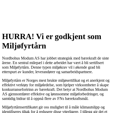
HURRA! Vi er godkjent som
Miljøfyrtårn
Nordbohus Modum AS har jobbet strategisk med bærekraft de siste
årene. En sentral milepæl i dette arbeidet har vært å bli sertifisert
som Miljøfyrtårn. Denne typen miljøkrav vil i økende grad bli
etterspurt av kunder, leverandører og samarbeidspartnere.
Miljøfyrtårn er Norges mest brukte miljøsertifikat og et anerkjent og
effektivt verktøy for miljøledelse, som hjelper virksomheter å skape
konkurransefortrinn av bærekraft. Det betyr at Nordbohus Modum
AS gjennomfører effektive og lønnsomme miljøforbedringer, og
samtidig bidrar til å oppnå flere av FNs bærekraftsmål.
Miljøfyrtårnsertifikatet gir oss mulighet til å måle klimautslipp og
identifiseres tiltak for å redusere disse ytterligere. I tillegg gir det et