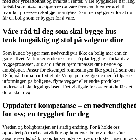
med stor yrkesstolthet og kvalitet i senter. Våre byggledere har lang
fartstid som utøvende tømrere og våre formenn kjenner godt til
hvordan prosessen skal gjennomføres. Sammen sørger vi for at du
får en bolig som er bygget for å vare.
Våre råd til deg som skal bygge hus –
tenk langsiktig og stol på valgene dine
Som kunde bygger man nødvendigvis ikke en bolig mer enn én
gang i livet. Vi bruker gode ressurser på planlegging i forkant av
byggeprosessen, slik at du får et hjem tilpasset dine behov og
ambisjoner. Passer for eksempel romløsningen like godt nå som om
18 år, når barna har flyttet ut? Vi hjelper deg gjerne med å tilpasse
utformingen på boligene, flytte vegger eller endre produkter
underveis i planleggingsfasen. Det viktigste for oss er at du får det
du ønsker deg.
Oppdatert kompetanse – en nødvendighet
for oss; en trygghet for deg
Verden og boligbransjen er i stadig endring. For å holde oss
oppdatert på markedsutvikling og kundenes behov, deltar våre
ansatte jevnlig på kurs og lanseringer av nye produkter i nærmiljøets