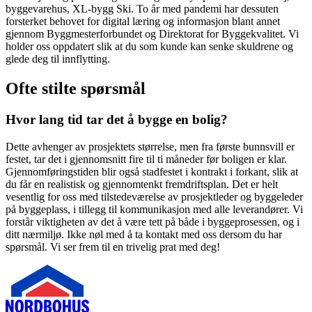
byggevarehus, XL-bygg Ski. To år med pandemi har dessuten
forsterket behovet for digital læring og informasjon blant annet
gjennom Byggmesterforbundet og Direktorat for Byggekvalitet. Vi
holder oss oppdatert slik at du som kunde kan senke skuldrene og
glede deg til innflytting.
Ofte stilte spørsmål
Hvor lang tid tar det å bygge en bolig?
Dette avhenger av prosjektets størrelse, men fra første bunnsvill er
festet, tar det i gjennomsnitt fire til ti måneder før boligen er klar.
Gjennomføringstiden blir også stadfestet i kontrakt i forkant, slik at
du får en realistisk og gjennomtenkt fremdriftsplan. Det er helt
vesentlig for oss med tilstedeværelse av prosjektleder og byggeleder
på byggeplass, i tillegg til kommunikasjon med alle leverandører. Vi
forstår viktigheten av det å være tett på både i byggeprosessen, og i
ditt nærmiljø. Ikke nøl med å ta kontakt med oss dersom du har
spørsmål. Vi ser frem til en trivelig prat med deg!