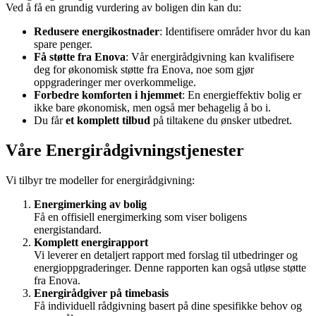
Ved å få en grundig vurdering av boligen din kan du:
Redusere energikostnader
: Identifisere områder hvor du kan
spare penger.
Få støtte fra Enova
: Vår energirådgivning kan kvalifisere
deg for økonomisk støtte fra Enova, noe som gjør
oppgraderinger mer overkommelige.
Forbedre komforten i hjemmet
: En energieffektiv bolig er
ikke bare økonomisk, men også mer behagelig å bo i.
Du får
et komplett tilbud
på tiltakene du ønsker utbedret.
Våre Energirådgivningstjenester
Vi tilbyr tre modeller for energirådgivning:
Energimerking av bolig
Få en offisiell energimerking som viser boligens
energistandard.
Komplett energirapport
Vi leverer en detaljert rapport med forslag til utbedringer og
energioppgraderinger. Denne rapporten kan også utløse støtte
fra Enova.
Energirådgiver på timebasis
Få individuell rådgivning basert på dine spesifikke behov og