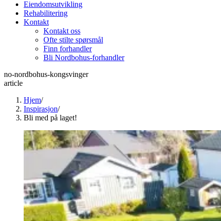
Eiendomsutvikling
Rehabilitering
Kontakt
Kontakt oss
Ofte stilte spørsmål
Finn forhandler
Bli Nordbohus-forhandler
no-nordbohus-kongsvinger
article
Hjem
/
Inspirasjon
/
Bli med på laget!