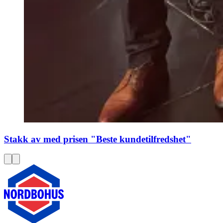
Stakk av med prisen "Beste kundetilfredshet"