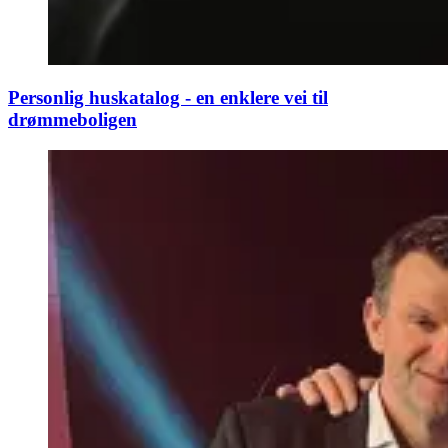
Personlig huskatalog - en enklere vei til
drømmeboligen