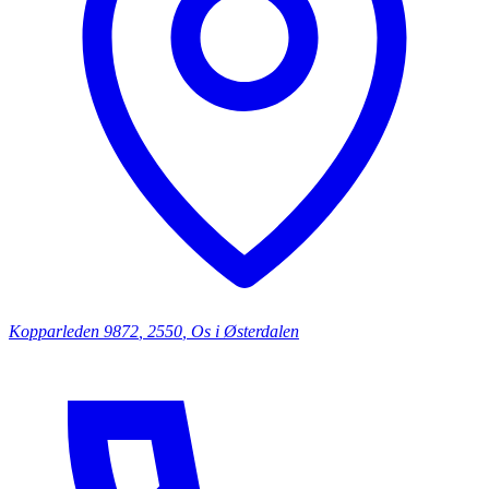
Kopparleden
9872
,
2550
,
Os i Østerdalen