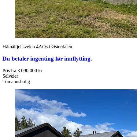
Håmålfjellsveien 4A
Os i Østerdalen
Du betaler ingenting før innflytting.
Pris fra
3 090 000 kr
Selveier
Tomannsbolig