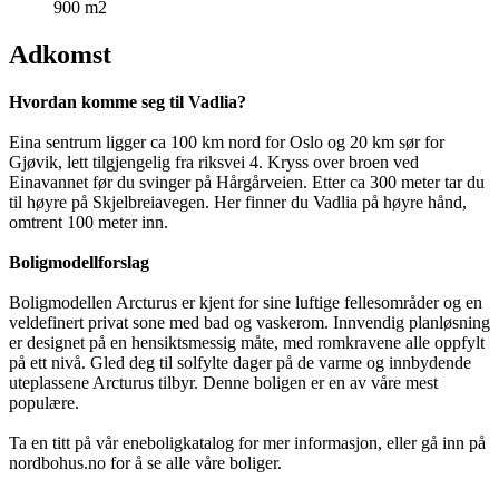
900 m2
Adkomst
Hvordan komme seg til Vadlia?
Eina sentrum ligger ca 100 km nord for Oslo og 20 km sør for
Gjøvik, lett tilgjengelig fra riksvei 4. Kryss over broen ved
Einavannet før du svinger på Hårgårveien. Etter ca 300 meter tar du
til høyre på Skjelbreiavegen. Her finner du Vadlia på høyre hånd,
omtrent 100 meter inn.
Boligmodellforslag
Boligmodellen Arcturus er kjent for sine luftige fellesområder og en
veldefinert privat sone med bad og vaskerom. Innvendig planløsning
er designet på en hensiktsmessig måte, med romkravene alle oppfylt
på ett nivå. Gled deg til solfylte dager på de varme og innbydende
uteplassene Arcturus tilbyr. Denne boligen er en av våre mest
populære.
Ta en titt på vår eneboligkatalog for mer informasjon, eller gå inn på
nordbohus.no for å se alle våre boliger.