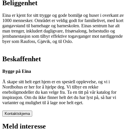
Beliggenhet
Eina er kjent for sitt trygge og gode bomiljø og huser i overkant av
1000 mennesker. Området er veldig godt for familielivet, med kort
gangavstand til barnehage og barneskolen. Einas sentrum har alt
man trenger, inkludert dagligvare, frisørsalong, helsestudio og
jernbanestasjon som tilbyr effektive togavganger mot nærliggende
byer som Raufoss, Gjøvik, og til Oslo.
Beskaffenhet
Bygge på Eina
Å skape sitt helt eget hjem er en spesiell opplevelse, og vi i
Nordbohus er her for å hjelpe deg. Vi tilbyr en rekke
eneboligmodeller du kan velge fra. Ta en titt på vår katalog for
inspirasjon. Om du ikke finner helt det du har lyst på, så har vi
varianter og mulighet til å lage noe helt eget.
Kontaktskjema
Meld interesse