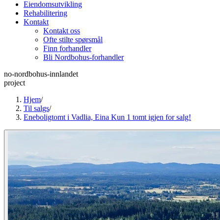
Eiendomsutvikling
Rehabilitering
Kontakt
Kontakt oss
Ofte stilte spørsmål
Finn forhandler
Bli Nordbohus-forhandler
no-nordbohus-innlandet
project
Hjem
/
Til salgs
/
Eneboligtomt i Vadlia, Eina Kun 1 tomt igjen for salg!