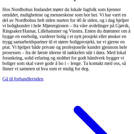
Hos Nordbohus Innlandet møter du lokale fagfolk som kjenner
området, mulighetene og menneskene som bor her. Vi har vært en
del av Nordbohus helt siden starten for 40 år siden, og i dag hjelper
vi boligkunder i hele Mjøsregionen – fra våre avdelinger på Gjøvik,
Ringsaker/Hamar, Lillehammer og Vinstra. Enten du drømmer om å
bygge en enebolig, vurderer bolig i et nytt prosjekt eller ønsker en
trygg samarbeidspartner til et større boligprosjekt, tar vi gjerne en
prat. Vi hjelper både private og profesjonelle kunder gjennom hele
prosessen – fra de første ideene til nøkkelen står i døra. Med lokal
forankring, solid erfaring og stolthet for godt håndverk bygger vi
boliger som skal være gode å bo i – lenge. Ta kontakt med oss, så
finner vi sammen ut hva som er mulig for deg.
Gå til forhandlersiden