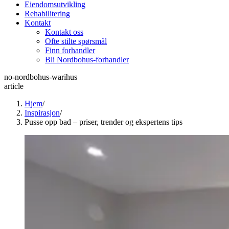
Eiendomsutvikling
Rehabilitering
Kontakt
Kontakt oss
Ofte stilte spørsmål
Finn forhandler
Bli Nordbohus-forhandler
no-nordbohus-warihus
article
Hjem
/
Inspirasjon
/
Pusse opp bad – priser, trender og ekspertens tips