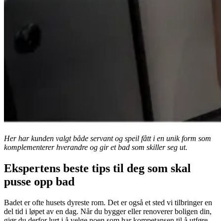
Her har kunden valgt både servant og speil fått i en unik form som
komplementerer hverandre og gir et bad som skiller seg ut.
Ekspertens beste tips til deg som skal
pusse opp bad
Badet er ofte husets dyreste rom. Det er også et sted vi tilbringer en
del tid i løpet av en dag. Når du bygger eller renoverer boligen din,
gjør du derfor lurt i å velge noen som har kompetansen til å utføre