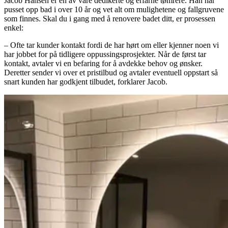
Jacob Hansen er en av våre dedikerte og erfarne tømrere. Han har
pusset opp bad i over 10 år og vet alt om mulighetene og fallgruvene
som finnes. Skal du i gang med å renovere badet ditt, er prosessen
enkel:
– Ofte tar kunder kontakt fordi de har hørt om eller kjenner noen vi
har jobbet for på tidligere oppussingsprosjekter. Når de først tar
kontakt, avtaler vi en befaring for å avdekke behov og ønsker.
Deretter sender vi over et pristilbud og avtaler eventuell oppstart så
snart kunden har godkjent tilbudet, forklarer Jacob.