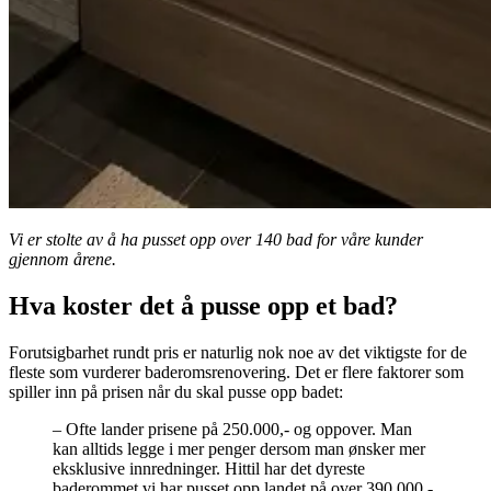
Vi er stolte av å ha pusset opp over 140 bad for våre kunder
gjennom årene.
Hva koster det å pusse opp et bad?
Forutsigbarhet rundt pris er naturlig nok noe av det viktigste for de
fleste som vurderer baderomsrenovering. Det er flere faktorer som
spiller inn på prisen når du skal pusse opp badet:
– Ofte lander prisene på 250.000,- og oppover. Man
kan alltids legge i mer penger dersom man ønsker mer
eksklusive innredninger. Hittil har det dyreste
baderommet vi har pusset opp landet på over 390.000,-