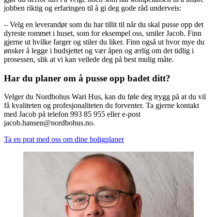
jobben riktig og erfaringen til å gi deg gode råd underveis:
– Velg en leverandør som du har tillit til når du skal pusse opp det
dyreste rommet i huset, som for eksempel oss, smiler Jacob. Finn
gjerne ut hvilke farger og stiler du liker. Finn også ut hvor mye du
ønsker å legge i budsjettet og vær åpen og ærlig om det tidlig i
prosessen, slik at vi kan veilede deg på best mulig måte.
Har du planer om å pusse opp badet ditt?
Velger du Nordbohus Wari Hus, kan du føle deg trygg på at du vil
få kvaliteten og profesjonaliteten du forventer. Ta gjerne kontakt
med Jacob på telefon 993 85 955 eller e-post
jacob.hansen@nordbohus.no.
Ta en prat med oss om dine boligplaner