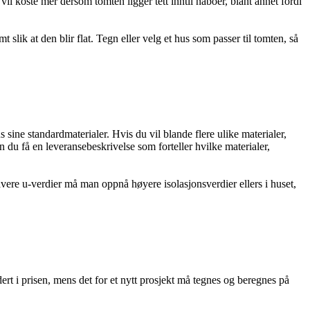
il koste mer dersom tomten ligger tett inntil naboer, blant annet fordi
 slik at den blir flat. Tegn eller velg et hus som passer til tomten, så
sine standardmaterialer. Hvis du vil blande flere ulike materialer,
 du få en leveransebeskrivelse som forteller hvilke materialer,
avere u-verdier må man oppnå høyere isolasjonsverdier ellers i huset,
dert i prisen, mens det for et nytt prosjekt må tegnes og beregnes på