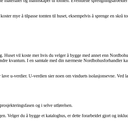
te materialer og mannskaper til tomten. Eventuelle sprengningsarbeider v
 koster mye å tilpasse tomten til huset, eksempelvis å sprenge en skrå tomt
olig. Huset vil koste mer hvis du velger å bygge med annet enn Nordbohus 
v mindre kvantum. I en samtale med din nærmeste Nordbohusforhandler kan
ar lave u-verdier. U-verdien sier noen om vinduets isolasjonsevne. Ved l
 prosjekteringsfasen og i selve utførelsen.
gen. Velger du å bygge et kataloghus, er dette forarbeidet gjort og inklu