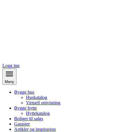
Logg inn
Meny
Bygge hus
Huskatalog
Virtuell omvisning
Bygge hytte
Hyttekatalog
Boliger til salgs
Garasjer
Artikler og inspirasjon