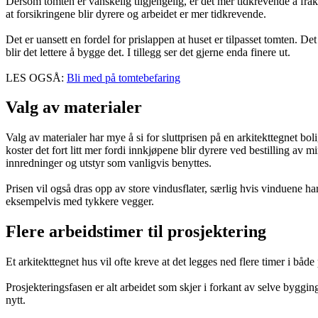
Dersom tomten er vanskelig tilgjengelig, er det mer tidkrevende å frak
at forsikringene blir dyrere og arbeidet er mer tidkrevende.
Det er uansett en fordel for prislappen at huset er tilpasset tomten. Det
blir det lettere å bygge det. I tillegg ser det gjerne enda finere ut.
LES OGSÅ:
Bli med på tomtebefaring
Valg av materialer
Valg av materialer har mye å si for sluttprisen på en arkitekttegnet b
koster det fort litt mer fordi innkjøpene blir dyrere ved bestilling a
innredninger og utstyr som vanligvis benyttes.
Prisen vil også dras opp av store vindusflater, særlig hvis vinduene h
eksempelvis med tykkere vegger.
Flere arbeidstimer til prosjektering
Et arkitekttegnet hus vil ofte kreve at det legges ned flere timer i både
Prosjekteringsfasen er alt arbeidet som skjer i forkant av selve byggin
nytt.