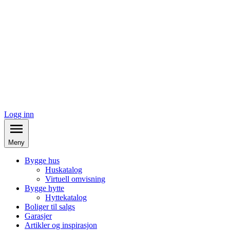
Logg inn
Meny
Bygge hus
Huskatalog
Virtuell omvisning
Bygge hytte
Hyttekatalog
Boliger til salgs
Garasjer
Artikler og inspirasjon