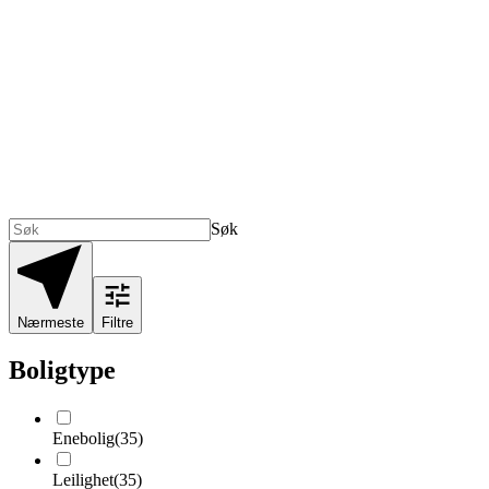
Søk
Nærmeste
Filtre
Boligtype
Enebolig
(
35
)
Leilighet
(
35
)