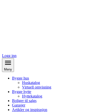
Logg inn
Meny
Bygge hus
Huskatalog
Virtuell omvisning
Bygge hytte
Hyttekatalog
Boliger til salgs
Garasjer
Artikler og inspirasjon