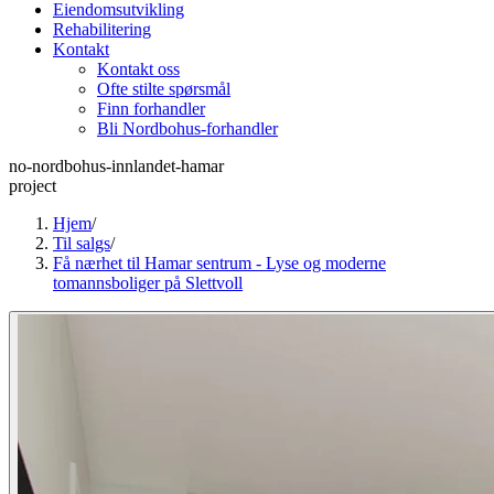
Eiendomsutvikling
Rehabilitering
Kontakt
Kontakt oss
Ofte stilte spørsmål
Finn forhandler
Bli Nordbohus-forhandler
no-nordbohus-innlandet-hamar
project
Hjem
/
Til salgs
/
Få nærhet til Hamar sentrum - Lyse og moderne
tomannsboliger på Slettvoll