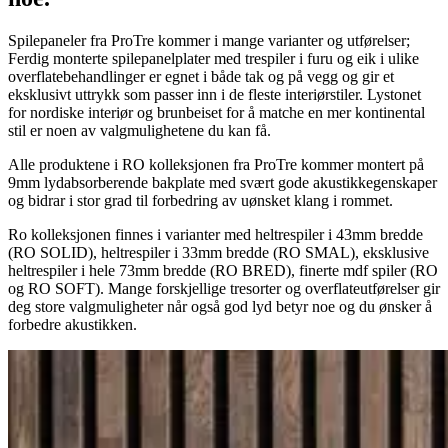
Spilepaneler fra ProTre kommer i mange varianter og utførelser;
Ferdig monterte spilepanelplater med trespiler i furu og eik i ulike
overflatebehandlinger er egnet i både tak og på vegg og gir et
eksklusivt uttrykk som passer inn i de fleste interiørstiler. Lystonet
for nordiske interiør og brunbeiset for å matche en mer kontinental
stil er noen av valgmulighetene du kan få.
Alle produktene i RO kolleksjonen fra ProTre kommer montert på
9mm lydabsorberende bakplate med svært gode akustikkegenskaper
og bidrar i stor grad til forbedring av uønsket klang i rommet.
Ro kolleksjonen finnes i varianter med heltrespiler i 43mm bredde
(RO SOLID), heltrespiler i 33mm bredde (RO SMAL), eksklusive
heltrespiler i hele 73mm bredde (RO BRED), finerte mdf spiler (RO
og RO SOFT). Mange forskjellige tresorter og overflateutførelser gir
deg store valgmuligheter når også god lyd betyr noe og du ønsker å
forbedre akustikken.