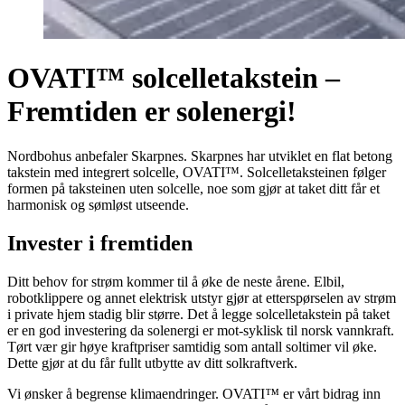
OVATI™ solcelletakstein –
Fremtiden er solenergi!
Nordbohus anbefaler Skarpnes. Skarpnes har utviklet en flat betong
takstein med integrert solcelle, OVATI™. Solcelletaksteinen følger
formen på taksteinen uten solcelle, noe som gjør at taket ditt får et
harmonisk og sømløst utseende.
Invester i fremtiden
Ditt behov for strøm kommer til å øke de neste årene. Elbil,
robotklippere og annet elektrisk utstyr gjør at etterspørselen av strøm
i private hjem stadig blir større. Det å legge solcelletakstein på taket
er en god investering da solenergi er mot-syklisk til norsk vannkraft.
Tørt vær gir høye kraftpriser samtidig som antall soltimer vil øke.
Dette gjør at du får fullt utbytte av ditt solkraftverk.
Vi ønsker å begrense klimaendringer. OVATI
™
er vårt bidrag inn