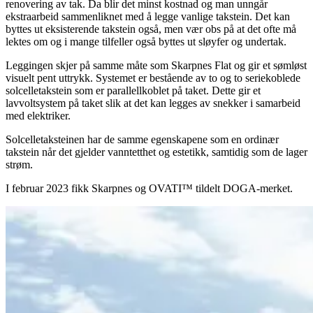
renovering av tak. Da blir det minst kostnad og man unngår
ekstraarbeid sammenliknet med å legge vanlige takstein. Det kan
byttes ut eksisterende takstein også, men vær obs på at det ofte må
lektes om og i mange tilfeller også byttes ut sløyfer og undertak.
Leggingen skjer på samme måte som Skarpnes Flat og gir et sømløst
visuelt pent uttrykk. Systemet er bestående av to og to seriekoblede
solcelletakstein som er parallellkoblet på taket. Dette gir et
lavvoltsystem på taket slik at det kan legges av snekker i samarbeid
med elektriker.
Solcelletaksteinen har de samme egenskapene som en ordinær
takstein når det gjelder vanntetthet og estetikk, samtidig som de lager
strøm.
I februar 2023 fikk Skarpnes og OVATI™ tildelt DOGA-merket.