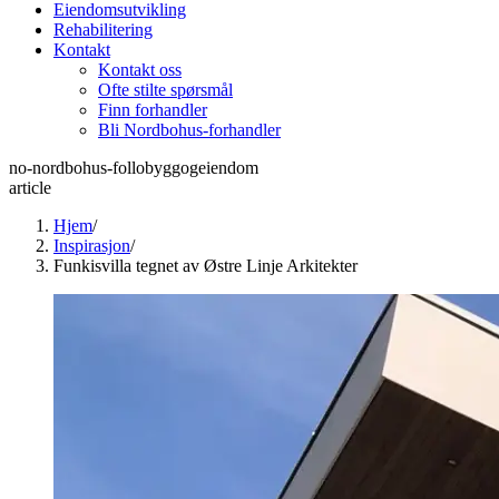
Eiendomsutvikling
Rehabilitering
Kontakt
Kontakt oss
Ofte stilte spørsmål
Finn forhandler
Bli Nordbohus-forhandler
no-nordbohus-follobyggogeiendom
article
Hjem
/
Inspirasjon
/
Funkisvilla tegnet av Østre Linje Arkitekter