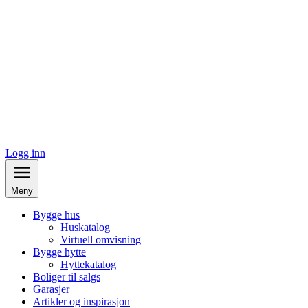
Logg inn
Meny
Bygge hus
Huskatalog
Virtuell omvisning
Bygge hytte
Hyttekatalog
Boliger til salgs
Garasjer
Artikler og inspirasjon