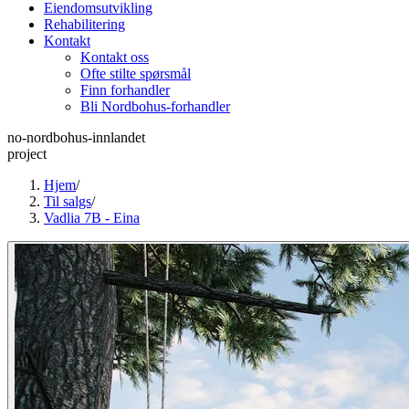
Eiendomsutvikling
Rehabilitering
Kontakt
Kontakt oss
Ofte stilte spørsmål
Finn forhandler
Bli Nordbohus-forhandler
no-nordbohus-innlandet
project
Hjem
/
Til salgs
/
Vadlia 7B - Eina