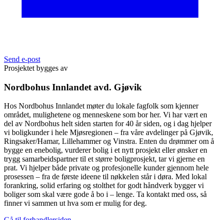
Send e-post
Prosjektet bygges av
Nordbohus Innlandet avd. Gjøvik
Hos Nordbohus Innlandet møter du lokale fagfolk som kjenner
området, mulighetene og menneskene som bor her. Vi har vært en
del av Nordbohus helt siden starten for 40 år siden, og i dag hjelper
vi boligkunder i hele Mjøsregionen – fra våre avdelinger på Gjøvik,
Ringsaker/Hamar, Lillehammer og Vinstra. Enten du drømmer om å
bygge en enebolig, vurderer bolig i et nytt prosjekt eller ønsker en
trygg samarbeidspartner til et større boligprosjekt, tar vi gjerne en
prat. Vi hjelper både private og profesjonelle kunder gjennom hele
prosessen – fra de første ideene til nøkkelen står i døra. Med lokal
forankring, solid erfaring og stolthet for godt håndverk bygger vi
boliger som skal være gode å bo i – lenge. Ta kontakt med oss, så
finner vi sammen ut hva som er mulig for deg.
Gå til forhandlersiden