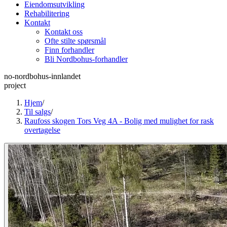
Eiendomsutvikling
Rehabilitering
Kontakt
Kontakt oss
Ofte stilte spørsmål
Finn forhandler
Bli Nordbohus-forhandler
no-nordbohus-innlandet
project
Hjem
/
Til salgs
/
Raufoss skogen Tors Veg 4A - Bolig med mulighet for rask
overtagelse