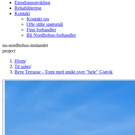
Eiendomsutvikling
Rehabilitering
Kontakt
Kontakt oss
Ofte stilte spørsmål
Finn forhandler
Bli Nordbohus-forhandler
no-nordbohus-innlandet
project
Hjem
/
Til salgs
/
Berg Terrasse - Tomt med utsikt over "hele" Gjøvik