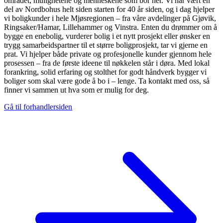
området, mulighetene og menneskene som bor her. Vi har vært en
del av Nordbohus helt siden starten for 40 år siden, og i dag hjelper
vi boligkunder i hele Mjøsregionen – fra våre avdelinger på Gjøvik,
Ringsaker/Hamar, Lillehammer og Vinstra. Enten du drømmer om å
bygge en enebolig, vurderer bolig i et nytt prosjekt eller ønsker en
trygg samarbeidspartner til et større boligprosjekt, tar vi gjerne en
prat. Vi hjelper både private og profesjonelle kunder gjennom hele
prosessen – fra de første ideene til nøkkelen står i døra. Med lokal
forankring, solid erfaring og stolthet for godt håndverk bygger vi
boliger som skal være gode å bo i – lenge. Ta kontakt med oss, så
finner vi sammen ut hva som er mulig for deg.
Gå til forhandlersiden