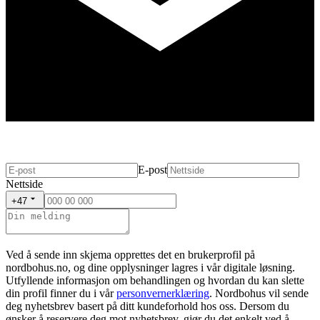
E-post
Nettside
+47
Ved å sende inn skjema opprettes det en brukerprofil på
nordbohus.no, og dine opplysninger lagres i vår digitale løsning.
Utfyllende informasjon om behandlingen og hvordan du kan slette
din profil finner du i vår
personvernerklæring
. Nordbohus vil sende
deg nyhetsbrev basert på ditt kundeforhold hos oss. Dersom du
ønsker å reservere deg mot nyhetsbrev, gjør du det enkelt ved å