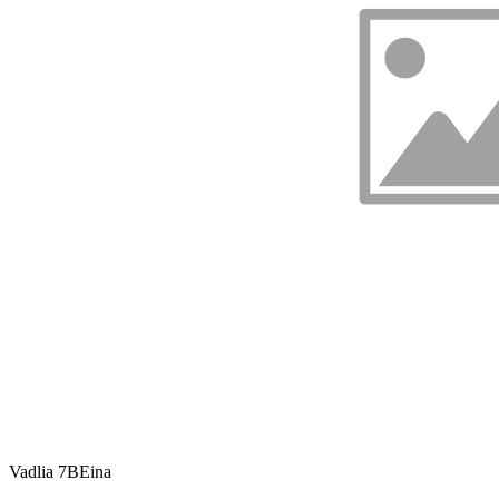
Vadlia 7B
Eina