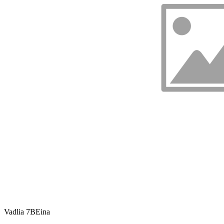
Vadlia 7B
Eina