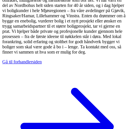
området, mulighetene og menneskene som bor her. Vi har vært en
del av Nordbohus helt siden starten for 40 år siden, og i dag hjelper
vi boligkunder i hele Mjøsregionen – fra våre avdelinger på Gjøvik,
Ringsaker/Hamar, Lillehammer og Vinstra. Enten du drømmer om å
bygge en enebolig, vurderer bolig i et nytt prosjekt eller ønsker en
trygg samarbeidspartner til et større boligprosjekt, tar vi gjerne en
prat. Vi hjelper både private og profesjonelle kunder gjennom hele
prosessen – fra de første ideene til nøkkelen står i døra. Med lokal
forankring, solid erfaring og stolthet for godt håndverk bygger vi
boliger som skal være gode å bo i – lenge. Ta kontakt med oss, så
finner vi sammen ut hva som er mulig for deg.
Gå til forhandlersiden