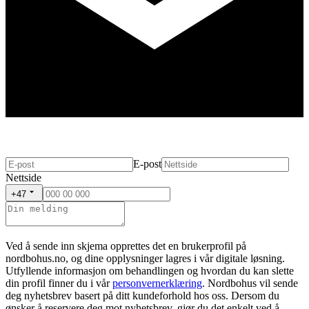
E-post
Nettside
+47
Ved å sende inn skjema opprettes det en brukerprofil på
nordbohus.no, og dine opplysninger lagres i vår digitale løsning.
Utfyllende informasjon om behandlingen og hvordan du kan slette
din profil finner du i vår
personvernerklæring
. Nordbohus vil sende
deg nyhetsbrev basert på ditt kundeforhold hos oss. Dersom du
ønsker å reservere deg mot nyhetsbrev, gjør du det enkelt ved å