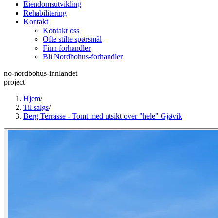
Eiendomsutvikling
Rehabilitering
Kontakt
Kontakt oss
Ofte stilte spørsmål
Finn forhandler
Bli Nordbohus-forhandler
no-nordbohus-innlandet
project
Hjem
/
Til salgs
/
Berg Terrasse - Tomt med utsikt over "hele" Gjøvik