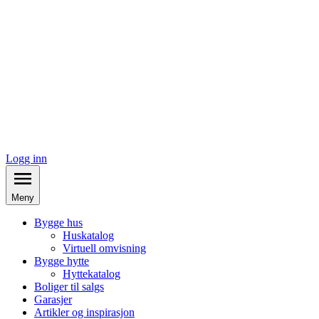
Logg inn
Meny
Bygge hus
Huskatalog
Virtuell omvisning
Bygge hytte
Hyttekatalog
Boliger til salgs
Garasjer
Artikler og inspirasjon