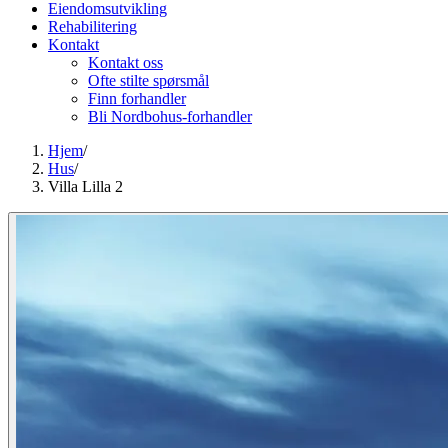
Eiendomsutvikling
Rehabilitering
Kontakt
Kontakt oss
Ofte stilte spørsmål
Finn forhandler
Bli Nordbohus-forhandler
Hjem
/
Hus
/
Villa Lilla 2