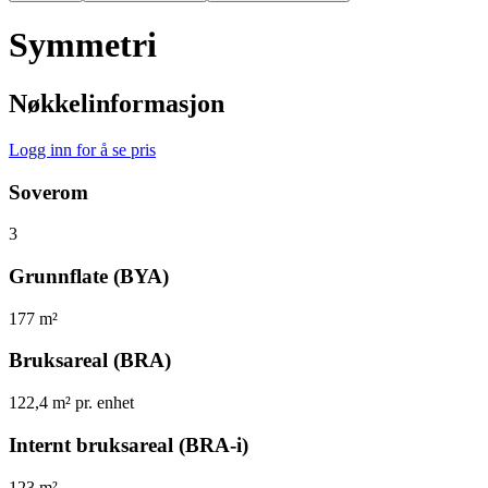
Symmetri
Nøkkelinformasjon
Logg inn for å se pris
Soverom
3
Grunnflate (BYA)
177 m²
Bruksareal (BRA)
122,4 m² pr. enhet
Internt bruksareal (BRA-i)
123 m²