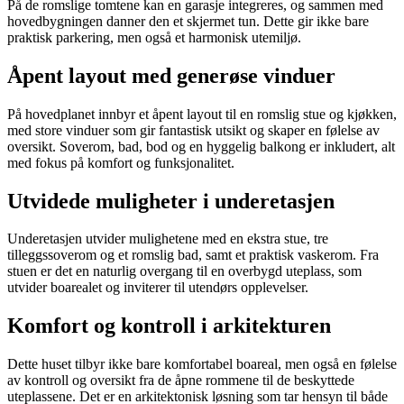
På de romslige tomtene kan en garasje integreres, og sammen med
hovedbygningen danner den et skjermet tun. Dette gir ikke bare
praktisk parkering, men også et harmonisk utemiljø.
Åpent layout med generøse vinduer
På hovedplanet innbyr et åpent layout til en romslig stue og kjøkken,
med store vinduer som gir fantastisk utsikt og skaper en følelse av
oversikt. Soverom, bad, bod og en hyggelig balkong er inkludert, alt
med fokus på komfort og funksjonalitet.
Utvidede muligheter i underetasjen
Underetasjen utvider mulighetene med en ekstra stue, tre
tilleggssoverom og et romslig bad, samt et praktisk vaskerom. Fra
stuen er det en naturlig overgang til en overbygd uteplass, som
utvider boarealet og inviterer til utendørs opplevelser.
Komfort og kontroll i arkitekturen
Dette huset tilbyr ikke bare komfortabel boareal, men også en følelse
av kontroll og oversikt fra de åpne rommene til de beskyttede
uteplassene. Det er en arkitektonisk løsning som tar hensyn til både