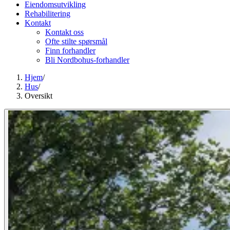
Eiendomsutvikling
Rehabilitering
Kontakt
Kontakt oss
Ofte stilte spørsmål
Finn forhandler
Bli Nordbohus-forhandler
Hjem
/
Hus
/
Oversikt