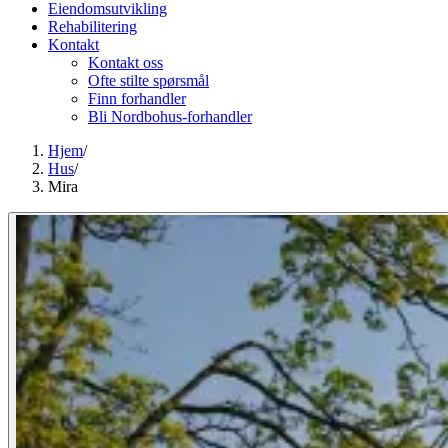
Eiendomsutvikling
Rehabilitering
Kontakt
Kontakt oss
Ofte stilte spørsmål
Finn forhandler
Bli Nordbohus-forhandler
Hjem
/
Hus
/
Mira