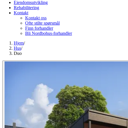
Eiendomsutvikling
Rehabilitering
Kontakt
Kontakt oss
Ofte stilte spørsmål
Finn forhandler
Bli Nordbohus-forhandler
Hjem
/
Hus
/
Duo