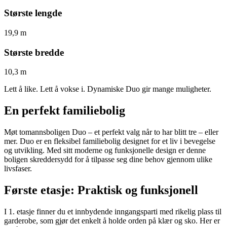
Største lengde
19,9 m
Største bredde
10,3 m
Lett å like. Lett å vokse i. Dynamiske Duo gir mange muligheter.
En perfekt familiebolig
Møt tomannsboligen Duo – et perfekt valg når to har blitt tre – eller
mer. Duo er en fleksibel familiebolig designet for et liv i bevegelse
og utvikling. Med sitt moderne og funksjonelle design er denne
boligen skreddersydd for å tilpasse seg dine behov gjennom ulike
livsfaser.
Første etasje: Praktisk og funksjonell
I 1. etasje finner du et innbydende inngangsparti med rikelig plass til
garderobe, som gjør det enkelt å holde orden på klær og sko. Her er