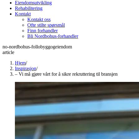
Eiendomsutvikling
Rehabilitering
Kontakt
Kontakt oss
Ofte stilte spørsmål
Finn forhandler
Bli Nordbohus-forhandler
no-nordbohus-follobyggogeiendom
article
Hjem
/
Inspirasjon
/
– Vi må gjøre vårt for å sikre rekruttering til bransjen