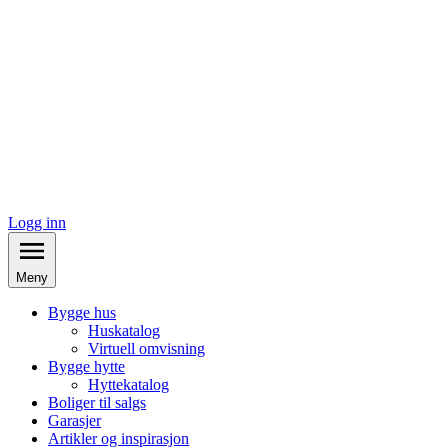
Logg inn
Meny
Bygge hus
Huskatalog
Virtuell omvisning
Bygge hytte
Hyttekatalog
Boliger til salgs
Garasjer
Artikler og inspirasjon