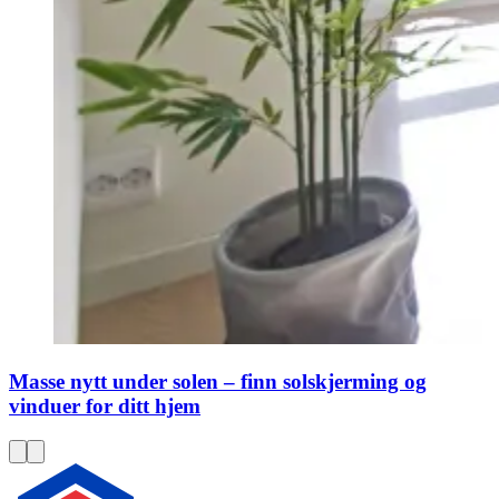
Masse nytt under solen – finn solskjerming og
vinduer for ditt hjem