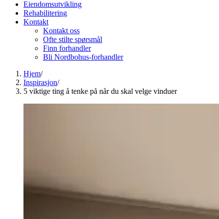
Eiendomsutvikling
Rehabilitering
Kontakt
Kontakt oss
Ofte stilte spørsmål
Finn forhandler
Bli Nordbohus-forhandler
Hjem
/
Inspirasjon
/
5 viktige ting å tenke på når du skal velge vinduer