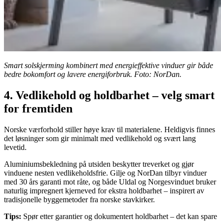
Smart solskjerming kombinert med energieffektive vinduer gir både
bedre bokomfort og lavere energiforbruk. Foto: NorDan.
4. Vedlikehold og holdbarhet – velg smart
for fremtiden
Norske værforhold stiller høye krav til materialene. Heldigvis finnes
det løsninger som gir minimalt med vedlikehold og svært lang
levetid.
Aluminiumsbekledning på utsiden beskytter treverket og gjør
vinduene nesten vedlikeholdsfrie. Gilje og NorDan tilbyr vinduer
med 30 års garanti mot råte, og både Uldal og Norgesvinduet bruker
naturlig impregnert kjerneved for ekstra holdbarhet – inspirert av
tradisjonelle byggemetoder fra norske stavkirker.
Tips:
Spør etter garantier og dokumentert holdbarhet – det kan spare