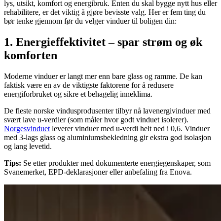
lys, utsikt, komfort og energibruk. Enten du skal bygge nytt hus eller
rehabilitere, er det viktig å gjøre bevisste valg. Her er fem ting du
bør tenke gjennom før du velger vinduer til boligen din:
1. Energieffektivitet – spar strøm og øk
komforten
Moderne vinduer er langt mer enn bare glass og ramme. De kan
faktisk være en av de viktigste faktorene for å redusere
energiforbruket og sikre et behagelig inneklima.
De fleste norske vindusprodusenter tilbyr nå lavenergivinduer med
svært lave u-verdier (som måler hvor godt vinduet isolerer).
Norgesvinduet
leverer vinduer med u-verdi helt ned i 0,6. Vinduer
med 3-lags glass og aluminiumsbekledning gir ekstra god isolasjon
og lang levetid.
Tips:
Se etter produkter med dokumenterte energiegenskaper, som
Svanemerket, EPD-deklarasjoner eller anbefaling fra Enova.