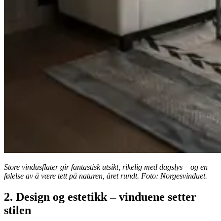
Store vindusflater gir fantastisk utsikt, rikelig med dagslys – og en
følelse av å være tett på naturen, året rundt. Foto: Norgesvinduet.
2. Design og estetikk – vinduene setter
stilen