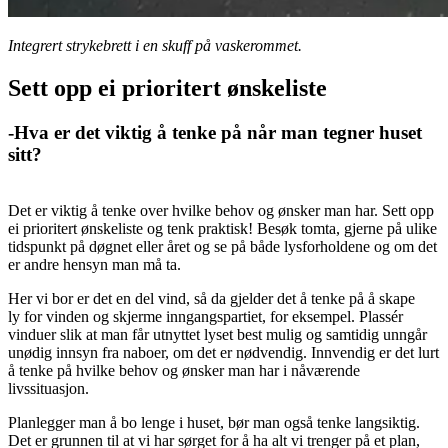
Integrert strykebrett i en skuff på vaskerommet.
Sett opp ei prioritert ønskeliste
-Hva er det viktig å tenke på når man tegner huset
sitt?
Det er viktig å tenke over hvilke behov og ønsker man har. Sett opp
ei prioritert ønskeliste og tenk praktisk! Besøk tomta, gjerne på ulike
tidspunkt på døgnet eller året og se på både lysforholdene og om det
er andre hensyn man må ta.
Her vi bor er det en del vind, så da gjelder det å tenke på å skape
ly for vinden og skjerme inngangspartiet, for eksempel. Plassér
vinduer slik at man får utnyttet lyset best mulig og samtidig unngår
unødig innsyn fra naboer, om det er nødvendig. Innvendig er det lurt
å tenke på hvilke behov og ønsker man har i nåværende
livssituasjon.
Planlegger man å bo lenge i huset, bør man også tenke langsiktig.
Det er grunnen til at vi har sørget for å ha alt vi trenger på et plan,