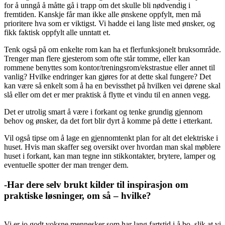
for å unngå å måtte gå i trapp om det skulle bli nødvendig i
fremtiden. Kanskje får man ikke alle ønskene oppfylt, men må
prioritere hva som er viktigst. Vi hadde ei lang liste med ønsker, og
fikk faktisk oppfylt alle unntatt et.
Tenk også på om enkelte rom kan ha et flerfunksjonelt bruksområde.
Trenger man flere gjesterom som ofte står tomme, eller kan
rommene benyttes som kontor/treningsrom/ekstrastue eller annet til
vanlig? Hvilke endringer kan gjøres for at dette skal fungere? Det
kan være så enkelt som å ha en bevissthet på hvilken vei dørene skal
slå eller om det er mer praktisk å flytte et vindu til en annen vegg.
Det er utrolig smart å være i forkant og tenke grundig gjennom
behov og ønsker, da det fort blir dyrt å komme på dette i etterkant.
Vil også tipse om å lage en gjennomtenkt plan for alt det elektriske i
huset. Hvis man skaffer seg oversikt over hvordan man skal møblere
huset i forkant, kan man tegne inn stikkontakter, brytere, lamper og
eventuelle spotter der man trenger dem.
-Har dere selv brukt kilder til inspirasjon om
praktiske løsninger, om så – hvilke?
Vi er jo godt voksne mennesker som har lang fartstid i å bo, slik at vi