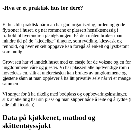
-Hva er et praktisk hus for dere?
Et hus blir praktisk når man har god organisering, orden og gode
flytsoner i huset, og når rommene er plassert hensiktsmessig i
forhold til hverandre i planløsningen. På den måten bruker man
mindre tid på de "kjedelige" tingene, som rydding, klesvask og
renhold, og hver enkelt oppgave kan foregå så enkelt og lystbetont
som mulig.
Grovt sett har vi inndelt huset med en etasje for de voksne og en for
ungdommene våre og gjester. Vi har plassert alle nødvendige rom i
hovedetasjen, slik at underetasjen kan brukes av ungdommene og
gjestene sånn at man opplever å ha litt privatliv selv når vi er mange
sammen.
Vi sørger for å ha rikelig med bodplass og oppbevaringsløsninger,
slik at alle ting har sin plass og man slipper både å leite og å rydde (i
alle fall i teorien).
Data på kjøkkenet, matbod og
skittentøyssjakt