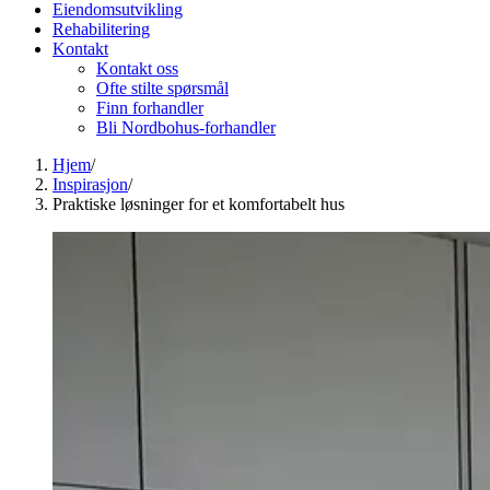
Eiendomsutvikling
Rehabilitering
Kontakt
Kontakt oss
Ofte stilte spørsmål
Finn forhandler
Bli Nordbohus-forhandler
Hjem
/
Inspirasjon
/
Praktiske løsninger for et komfortabelt hus