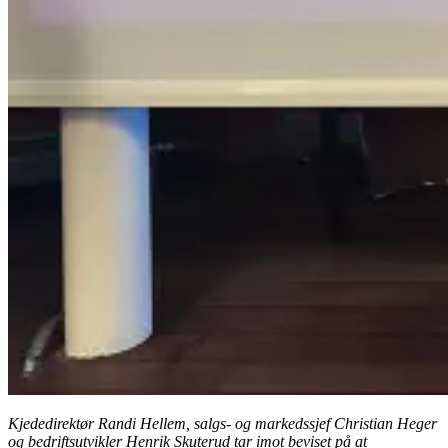
Kjededirektør Randi Hellem, salgs- og markedssjef Christian Heger
og bedriftsutvikler Henrik Skuterud tar imot beviset på at