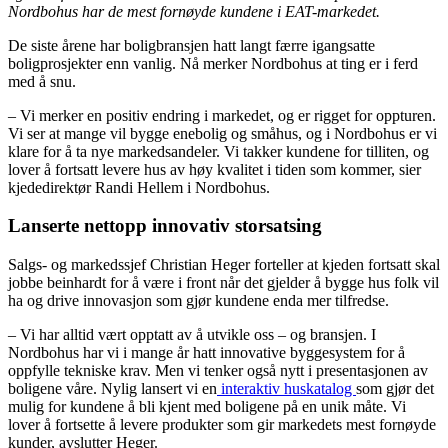
Nordbohus har de mest fornøyde kundene i EAT-markedet.
De siste årene har boligbransjen hatt langt færre igangsatte
boligprosjekter enn vanlig. Nå merker Nordbohus at ting er i ferd
med å snu.
– Vi merker en positiv endring i markedet, og er rigget for oppturen.
Vi ser at mange vil bygge enebolig og småhus, og i Nordbohus er vi
klare for å ta nye markedsandeler. Vi takker kundene for tilliten, og
lover å fortsatt levere hus av høy kvalitet i tiden som kommer, sier
kjededirektør Randi Hellem i Nordbohus.
Lanserte nettopp innovativ storsatsing
Salgs- og markedssjef Christian Heger forteller at kjeden fortsatt skal
jobbe beinhardt for å være i front når det gjelder å bygge hus folk vil
ha og drive innovasjon som gjør kundene enda mer tilfredse.
– Vi har alltid vært opptatt av å utvikle oss – og bransjen. I
Nordbohus har vi i mange år hatt innovative byggesystem for å
oppfylle tekniske krav. Men vi tenker også nytt i presentasjonen av
boligene våre. Nylig lansert vi en
interaktiv huskatalog
som gjør det
mulig for kundene å bli kjent med boligene på en unik måte. Vi
lover å fortsette å levere produkter som gir markedets mest fornøyde
kunder, avslutter Heger.