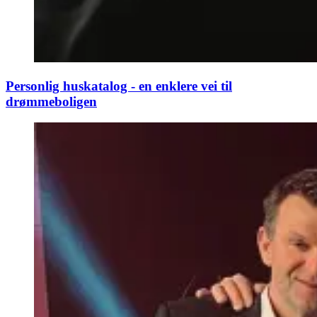
Personlig huskatalog - en enklere vei til
drømmeboligen