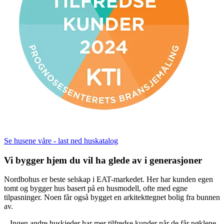
Se husene våre - last ned huskatalog
Vi bygger hjem du vil ha glede av i generasjoner
Nordbohus er beste selskap i EAT-markedet. Her har kunden egen
tomt og bygger hus basert på en husmodell, ofte med egne
tilpasninger. Noen får også bygget en arkitekttegnet bolig fra bunnen
av.
– Ingen andre huskjeder har mer tilfredse kunder når de får nøklene