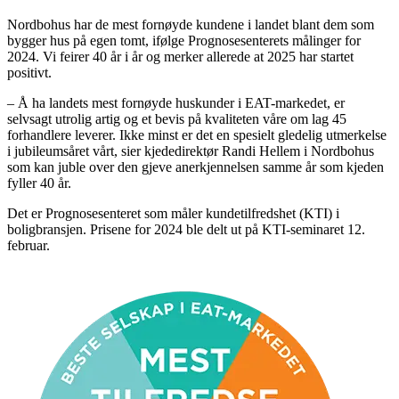
Nordbohus har de mest fornøyde kundene i landet blant dem som
bygger hus på egen tomt, ifølge Prognosesenterets målinger for
2024. Vi feirer 40 år i år og merker allerede at 2025 har startet
positivt.
– Å ha landets mest fornøyde huskunder i EAT-markedet, er
selvsagt utrolig artig og et bevis på kvaliteten våre om lag 45
forhandlere leverer. Ikke minst er det en spesielt gledelig utmerkelse
i jubileumsåret vårt, sier kjededirektør Randi Hellem i Nordbohus
som kan juble over den gjeve anerkjennelsen samme år som kjeden
fyller 40 år.
Det er Prognosesenteret som måler kundetilfredshet (KTI) i
boligbransjen. Prisene for 2024 ble delt ut på KTI-seminaret 12.
februar.