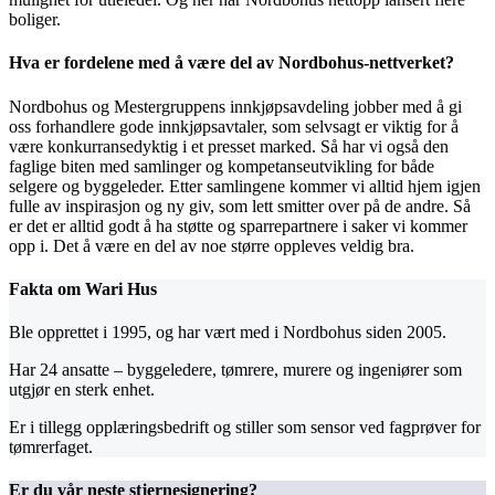
boliger.
Hva er fordelene med å være del av Nordbohus-nettverket?
Nordbohus og Mestergruppens innkjøpsavdeling jobber med å gi
oss forhandlere gode innkjøpsavtaler, som selvsagt er viktig for å
være konkurransedyktig i et presset marked. Så har vi også den
faglige biten med samlinger og kompetanseutvikling for både
selgere og byggeleder. Etter samlingene kommer vi alltid hjem igjen
fulle av inspirasjon og ny giv, som lett smitter over på de andre. Så
er det er alltid godt å ha støtte og sparrepartnere i saker vi kommer
opp i. Det å være en del av noe større oppleves veldig bra.
Fakta om Wari Hus
Ble opprettet i 1995, og har vært med i Nordbohus siden 2005.
Har 24 ansatte – byggeledere, tømrere, murere og ingeniører som
utgjør en sterk enhet.
Er i tillegg opplæringsbedrift og stiller som sensor ved fagprøver for
tømrerfaget.
Er du vår neste stjernesignering?