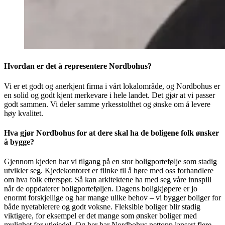
Hvordan er det å representere Nordbohus?
Vi er et godt og anerkjent firma i vårt lokalområde, og Nordbohus er
en solid og godt kjent merkevare i hele landet. Det gjør at vi passer
godt sammen. Vi deler samme yrkesstolthet og ønske om å levere
høy kvalitet.
Hva gjør Nordbohus for at dere skal ha de boligene folk ønsker
å bygge?
Gjennom kjeden har vi tilgang på en stor boligportefølje som stadig
utvikler seg. Kjedekontoret er flinke til å høre med oss forhandlere
om hva folk etterspør. Så kan arkitektene ha med seg våre innspill
når de oppdaterer boligporteføljen. Dagens boligkjøpere er jo
enormt forskjellige og har mange ulike behov – vi bygger boliger for
både nyetablerere og godt voksne. Fleksible boliger blir stadig
viktigere, for eksempel er det mange som ønsker boliger med
mulighet for utleiedel. Og her har Nordbohus nettopp lansert flere