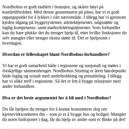
Nordbohus er godt etablert i bransjen, og skårer høyt på
kundetilfredshet. Med denne grunnmuren på plass, har vi et godt
utgangspunkt for å lykkes i vårt nærområde. I tillegg har vi gjennom
kjeden tilgang på byggesystemer, arkitekttjenester, salgsstøtte og
faglig kompetanse, samt markedsføringstjenester. Som forhandler
kan du bare plukke det du trenger hjelp til, etter hvilke funksjoner du
selv mangler eller trenger ekstra støtte til. Det er hjelpsomt i
hverdagen.
Hvordan er fellesskapet blant Nordbohus-forhandlere?
Vi har et godt samarbeid både i regionene og nasjonalt og møtes i
forskjellige sammenhenger. Nordbohus Storting er årets høydepunkt
både faglig og sosialt med underholdning og prisutdeling. I tillegg
har vi ulike treff i regionene. Så det er lett å bygge relasjoner med
andre forhandlere.
Hva er det beste argumentet for å bli med i Nordbohus?
Du får hjelpen du trenger for å kunne konsentrere deg om
kjernevirksomheten din – som jo er å bygge hus og boliger. Mangler
du noen funksjoner i dag, får du hjelp av andre som er flinke på det!