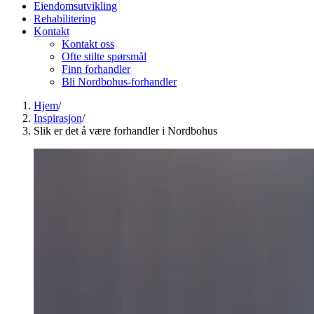
Eiendomsutvikling
Rehabilitering
Kontakt
Kontakt oss
Ofte stilte spørsmål
Finn forhandler
Bli Nordbohus-forhandler
Hjem
/
Inspirasjon
/
Slik er det å være forhandler i Nordbohus