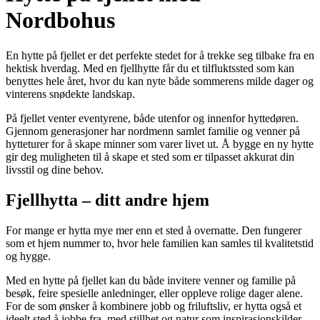
Nordbohus
En hytte på fjellet er det perfekte stedet for å trekke seg tilbake fra en
hektisk hverdag. Med en fjellhytte får du et tilfluktssted som kan
benyttes hele året, hvor du kan nyte både sommerens milde dager og
vinterens snødekte landskap.
På fjellet venter eventyrene, både utenfor og innenfor hyttedøren.
Gjennom generasjoner har nordmenn samlet familie og venner på
hytteturer for å skape minner som varer livet ut. Å bygge en ny hytte
gir deg muligheten til å skape et sted som er tilpasset akkurat din
livsstil og dine behov.
Fjellhytta – ditt andre hjem
For mange er hytta mye mer enn et sted å overnatte. Den fungerer
som et hjem nummer to, hvor hele familien kan samles til kvalitetstid
og hygge.
Med en hytte på fjellet kan du både invitere venner og familie på
besøk, feire spesielle anledninger, eller oppleve rolige dager alene.
For de som ønsker å kombinere jobb og friluftsliv, er hytta også et
ideelt sted å jobbe fra, med stillhet og natur som inspirasjonskilder.