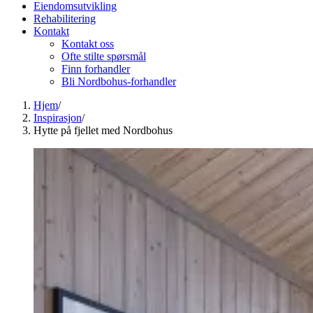
Eiendomsutvikling
Rehabilitering
Kontakt
Kontakt oss
Ofte stilte spørsmål
Finn forhandler
Bli Nordbohus-forhandler
Hjem
/
Inspirasjon
/
Hytte på fjellet med Nordbohus