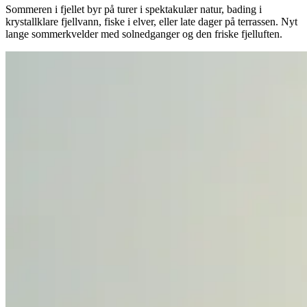
Sommeren i fjellet byr på turer i spektakulær natur, bading i
krystallklare fjellvann, fiske i elver, eller late dager på terrassen. Nyt
lange sommerkvelder med solnedganger og den friske fjelluften.