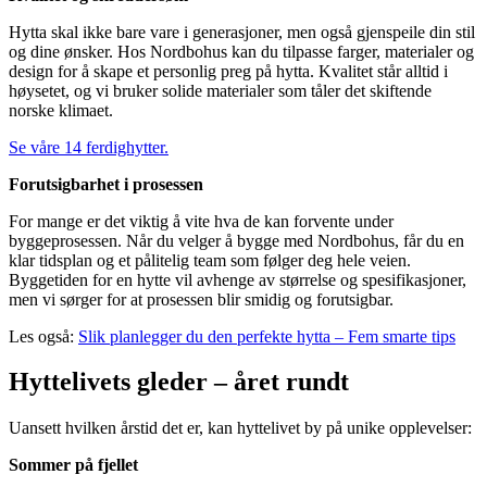
Hytta skal ikke bare vare i generasjoner, men også gjenspeile din stil
og dine ønsker. Hos Nordbohus kan du tilpasse farger, materialer og
design for å skape et personlig preg på hytta. Kvalitet står alltid i
høysetet, og vi bruker solide materialer som tåler det skiftende
norske klimaet.
Se våre 14 ferdighytter.
Forutsigbarhet i prosessen
For mange er det viktig å vite hva de kan forvente under
byggeprosessen. Når du velger å bygge med Nordbohus, får du en
klar tidsplan og et pålitelig team som følger deg hele veien.
Byggetiden for en hytte vil avhenge av størrelse og spesifikasjoner,
men vi sørger for at prosessen blir smidig og forutsigbar.
Les også:
Slik planlegger du den perfekte hytta – Fem smarte tips
Hyttelivets gleder – året rundt
Uansett hvilken årstid det er, kan hyttelivet by på unike opplevelser:
Sommer på fjellet